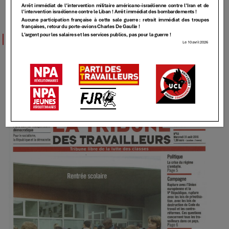
TT
TT – 53 – [Rentrée scolaire: Parents, savez-
vous dans quelles conditions votre enfant
sera scolarisé ?]
31 AOÛT 2016
Elundmin