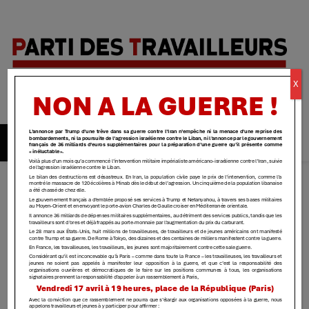
Parti des
X
travailleurs
| Yvelines