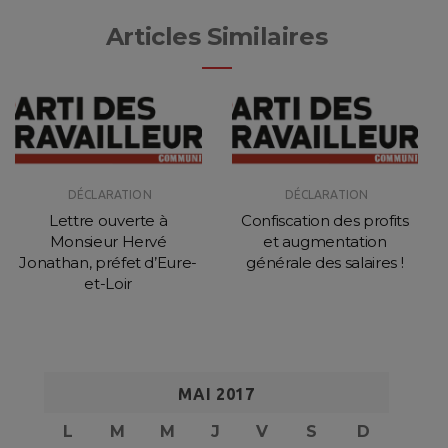
Articles Similaires
DÉCLARATION
DÉCLARATION
Lettre ouverte à
Confiscation des profits
Monsieur Hervé
et augmentation
Jonathan, préfet d’Eure-
générale des salaires !
et-Loir
MAI 2017
L
M
M
J
V
S
D