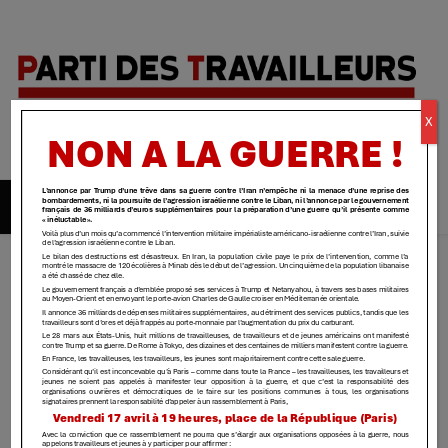
Parti des
X
travailleurs
| Yvelines