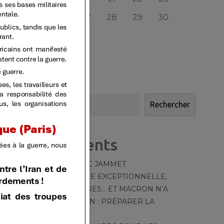
24
25
26
27
28
29
30
31
« AVR
JUIN »
Rechercher
Rechercher
Articles récents
HOMMAGE À MARC JAMMET
TT – 550 – [CANICULE EXCEPTIONNELLE,
MOYENS DÉRISOIRES… ET MACRON N’A
QU’UNE OBSESSION : PRÉPARER LA
GUERRE]