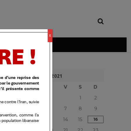
X
é
MAI 2021
L
M
M
J
V
S
D
1
2
3
4
5
6
7
8
9
10
11
12
13
14
15
16
17
18
19
20
21
22
23