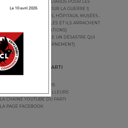
TT – 549 – [DES MILLIARDS POUR LES
CANADAIR ! PAS POUR LA GUERRE !]
TT – 548 – [CRÈCHES, HÔPITAUX, MUSÉES…
PAR LA GRÈVE, ELLES ET ILS ARRACHENT
LEURS REVENDICATIONS]
TT – 547 – [CANICULE UN DÉSASTRE QUI
ACCUSE LE GOUVERNEMENT]
AUTRES SITES DU PARTI
PARTI DES TRAVAILLEURS
LA TRIBUNE DES TRAVAILLEURS
LA CHAINE YOUTUBE DU PARTI
LA PAGE FACEBOOK