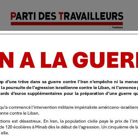
Parti des
Accueil
| Identification
| Politique de confidentialit
travailleurs
| Yvelines