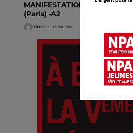
MANIFESTATION – Samedi 5 jui
(Paris) -A2
16 MAI 2021
Elundmin