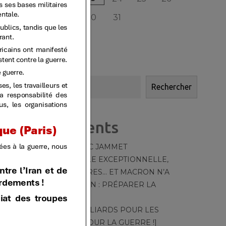
27
28
29
30
31
« JAN
MAI »
Rechercher
Rechercher
Articles récents
HOMMAGE À MARC JAMMET
TT – 550 – [CANICULE EXCEPTIONNELLE,
MOYENS DÉRISOIRES… ET MACRON N’A
QU’UNE OBSESSION : PRÉPARER LA
GUERRE]
TT – 549 – [DES MILLIARDS POUR LES
CANADAIR ! PAS POUR LA GUERRE !]