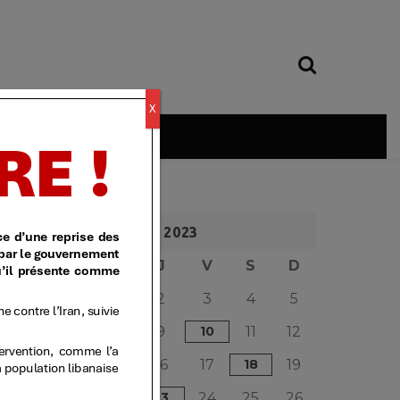
X
é
MARS 2023
L
M
M
J
V
S
D
1
2
3
4
5
6
7
8
9
10
11
12
13
14
15
16
17
18
19
20
21
22
23
24
25
26