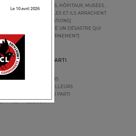
TT – 548 – [CRÈCHES, HÔPITAUX, MUSÉES…
PAR LA GRÈVE, ELLES ET ILS ARRACHENT
LEURS REVENDICATIONS]
TT – 547 – [CANICULE UN DÉSASTRE QUI
ACCUSE LE GOUVERNEMENT]
AUTRES SITES DU PARTI
PARTI DES TRAVAILLEURS
LA TRIBUNE DES TRAVAILLEURS
LA CHAINE YOUTUBE DU PARTI
LA PAGE FACEBOOK