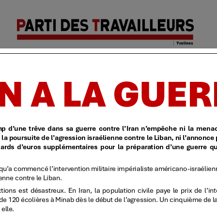
Parti des
Accueil
| Identification
| Politique de confidentialit
travailleurs
| Yvelines