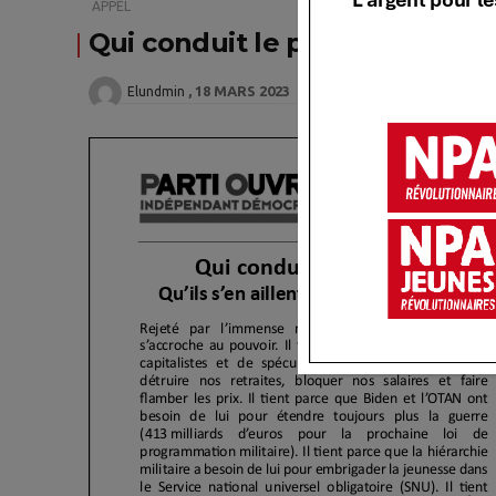
APPEL
Qui conduit le pays au chaos 
18 MARS 2023
Elundmin