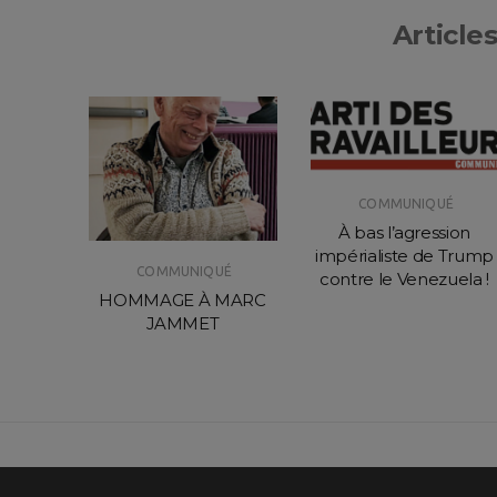
Articles
UÉ
COMMUNIQUÉ
 TOUS
À bas l’agression
S À
impérialiste de Trump
COMMUNIQUÉ
OISSY
contre le Venezuela !
HOMMAGE À MARC
JAMMET