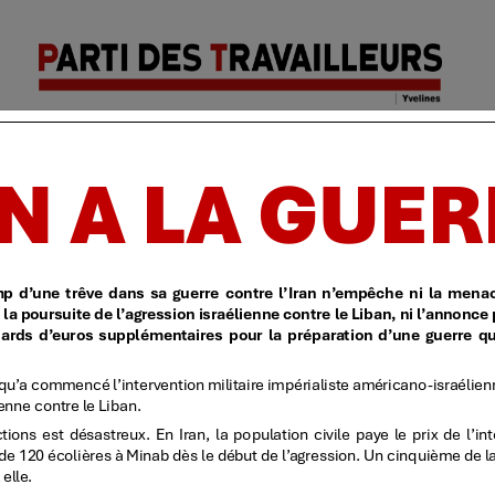
Parti des
Accueil
| Identification
| Politique de confidentialit
travailleurs
| Yvelines