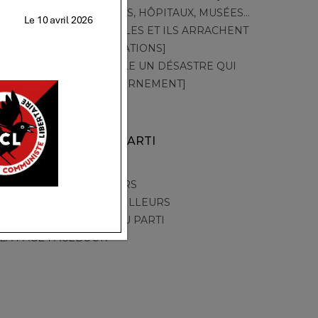
TT – 548 – [CRÈCHES, HÔPITAUX, MUSÉES…
PAR LA GRÈVE, ELLES ET ILS ARRACHENT
LEURS REVENDICATIONS]
TT – 547 – [CANICULE UN DÉSASTRE QUI
ACCUSE LE GOUVERNEMENT]
AUTRES SITES DU PARTI
PARTI DES TRAVAILLEURS
LA TRIBUNE DES TRAVAILLEURS
LA CHAINE YOUTUBE DU PARTI
LA PAGE FACEBOOK