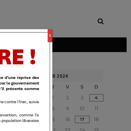
X
é
FÉVRIER 2024
L
M
M
J
V
S
D
1
2
3
4
5
6
7
8
9
10
11
12
13
14
15
16
17
18
19
20
21
22
23
24
25