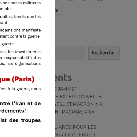
26
27
28
29
« JAN
MAR »
Rechercher
Rechercher
Articles récents
HOMMAGE À MARC JAMMET
TT – 550 – [CANICULE EXCEPTIONNELLE,
MOYENS DÉRISOIRES… ET MACRON N’A
QU’UNE OBSESSION : PRÉPARER LA
GUERRE]
TT – 549 – [DES MILLIARDS POUR LES
CANADAIR ! PAS POUR LA GUERRE !]