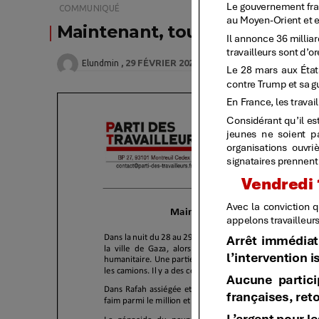
COMMUNIQUÉ
Maintenant, tout de suite, lev
29 FÉVRIER 2024
Elundmin