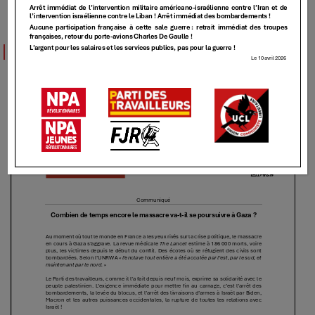
COMMUNIQUÉ
Combien de temps encore le massacre va-t-
il se poursuivre à Gaza ?
19 JUILLET 2024
Elundmin