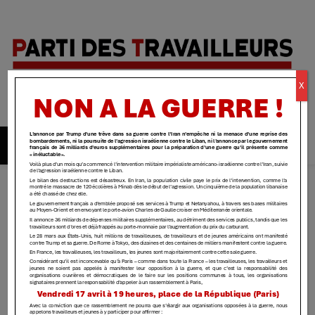
Parti des
X
travailleurs
| Yvelines