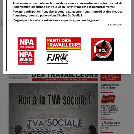
TT
TT – 493 – [Non à la TVA sociale !]
4 JUIN 2025
Elundmin