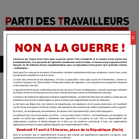
Parti des
X
travailleurs
| Yvelines