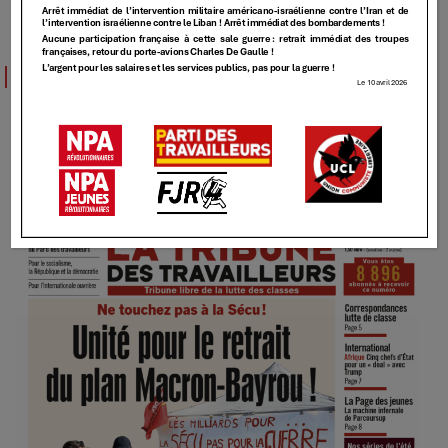
TT
TT – 500 – [Unité pour le retrait du plan
Macron-Bayrou !]
23 JUILLET 2025
Elundmin