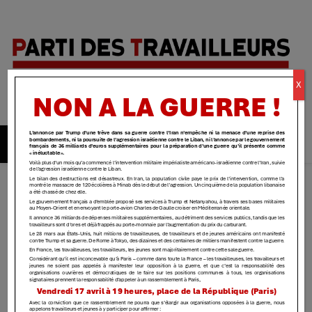
Parti des
X
travailleurs
| Yvelines