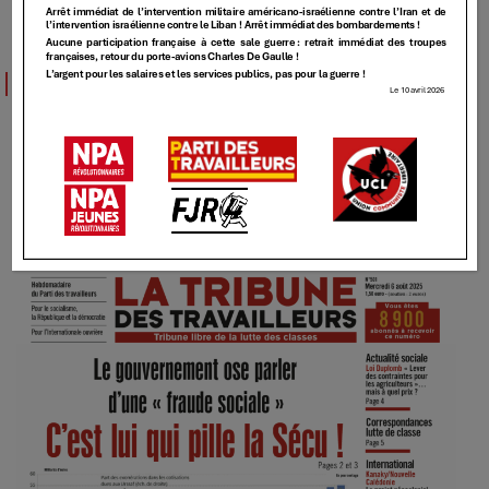
TT
TT – 501 – [Le gouvernement ose parler
d’une « fraude sociale » C’est lui qui pille la
Sécu !]
6 AOÛT 2025
Elundmin