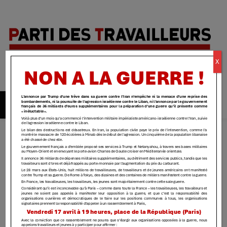
Parti des
X
travailleurs
| Yvelines