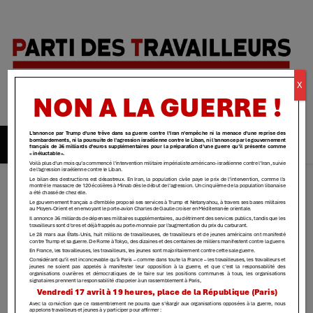
Parti des
X
travailleurs
| Yvelines