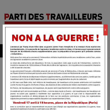
Parti des
X
travailleurs
| Yvelines