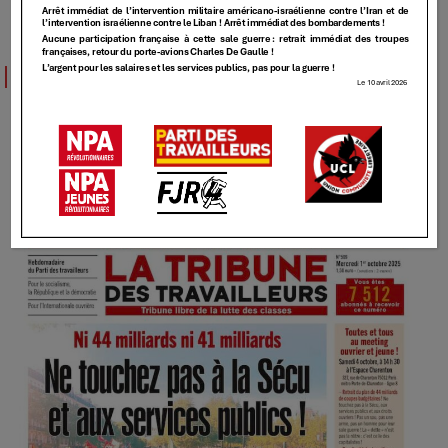
TT
TT – 509 – [Ni 44 milliards ni 41 milliards, Ne
touchez pas à la Sécu et aux services
publics!]
1 OCTOBRE 2025
Elundmin