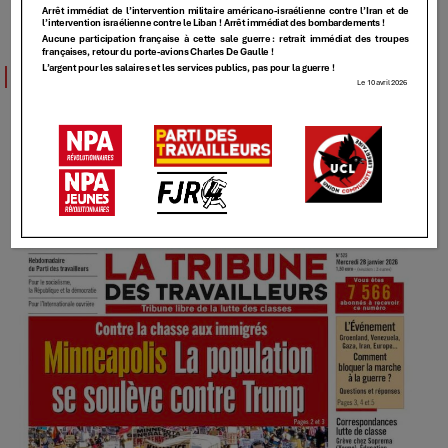
TT
TT – 525 – [Contre la chasse aux immigrés,
Minneapolis La population se soulève contre
Trump]
28 JANVIER 2026
Elundmin