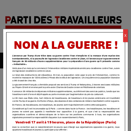
Parti des
X
travailleurs
| Yvelines