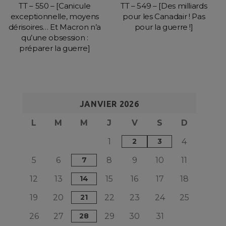
TT – 550 – [Canicule
TT – 549 – [Des milliards
exceptionnelle, moyens
pour les Canadair ! Pas
dérisoires… Et Macron n’a
pour la guerre !]
qu’une obsession :
préparer la guerre]
JANVIER 2026
L
M
M
J
V
S
D
1
2
3
4
5
6
7
8
9
10
11
12
13
14
15
16
17
18
19
20
21
22
23
24
25
26
27
28
29
30
31