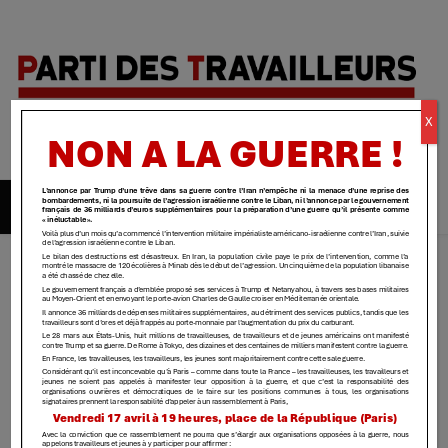
Parti des
X
travailleurs
| Yvelines