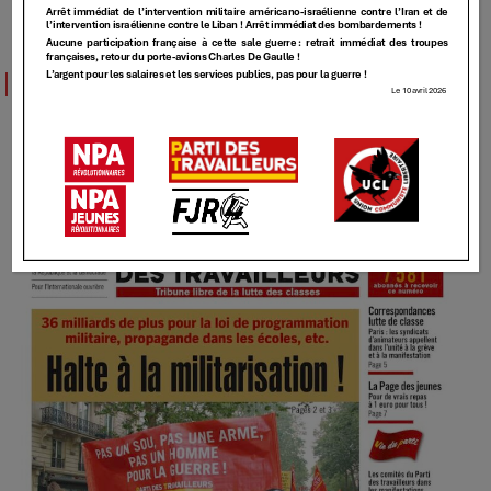
TT
TT – 539 – [Halte à la militarisation!]
6 MAI 2026
Elundmin