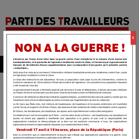
Parti des
X
travailleurs
| Yvelines