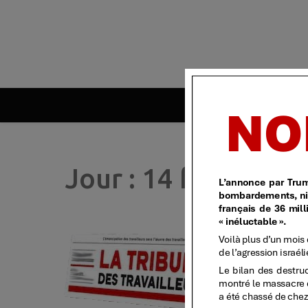
| 
Jour :
14 février 2
T