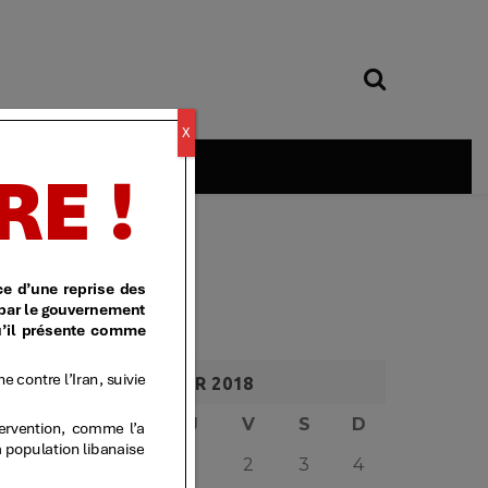
X
é
FÉVRIER 2018
L
M
M
J
V
S
D
1
2
3
4