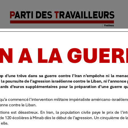
Parti des
Accueil
| Identification
| Politique de confidentialit
travailleurs
| Yvelines
018
TT
T – 126 – [Les retraites baissent, les prix augmentent…]
LIRE LA SUITE