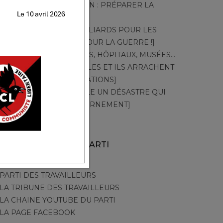
QU’UNE OBSESSION : PRÉPARER LA
GUERRE]
TT – 549 – [DES MILLIARDS POUR LES
CANADAIR ! PAS POUR LA GUERRE !]
TT – 548 – [CRÈCHES, HÔPITAUX, MUSÉES…
PAR LA GRÈVE, ELLES ET ILS ARRACHENT
LEURS REVENDICATIONS]
TT – 547 – [CANICULE UN DÉSASTRE QUI
ACCUSE LE GOUVERNEMENT]
AUTRES SITES DU PARTI
PARTI DES TRAVAILLEURS
LA TRIBUNE DES TRAVAILLEURS
LA CHAINE YOUTUBE DU PARTI
LA PAGE FACEBOOK