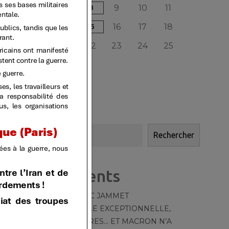
5
6
7
8
9
10
11
12
13
14
15
16
17
18
19
20
21
22
23
24
25
26
27
28
« JAN
MAR »
Rechercher
Rechercher
Articles récents
HOMMAGE À MARC JAMMET
TT – 550 – [CANICULE EXCEPTIONNELLE,
MOYENS DÉRISOIRES… ET MACRON N’A