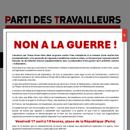
Parti des
X
travailleurs
| Yvelines