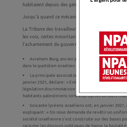
habitaient depuis des générations, en particulier à
Jusqu’à quand ce mécanisme d’expulsion va-t-il s
La Tribune des travailleurs, hebdomadaire du Par
les voix, certes minoritaires, de ceux qui, parmi l
l’acharnement du gouvernement israélien à l’encon
Avraham Burg, ancien président du Parlement isr
dans le quotidien israélien Haaretz « pour un État de 
La principale association israélienne de défense
janvier 2021, déclare : « Entre le Jourdain et la Médi
législation discriminatoire » la loi israélienne de 19
habitants palestiniens sont expropriés de leurs mai
Soixante lycéens israéliens ont, en janvier 2021,
expliquant : « On nous demande de revêtir un uniform
société israélienne s’est construite sur des bases pour
racisme, les discours politiques de haine, la brutalit