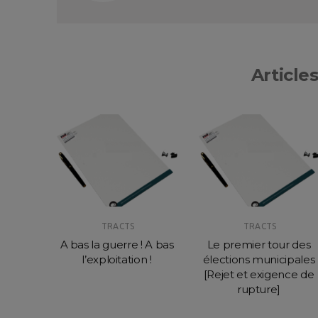
Articles
TRACTS
TRACTS
ur les
A bas la guerre ! A bas
Le premier tour des
 et la
l’exploitation !
élections municipales
r la
[Rejet et exigence de
rupture]