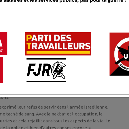
 Jaffa et à Haïfa.
e poursuivre ?
ti ouvrier indépendant démocratique, a fait entendre
a population juive israélienne, se dressent contre
tre des Palestiniens :
aélien et de l’Agence juive, s’est prononcé en mars 2021
tous ses citoyens ».
 des droits de l’homme, B’tselem, dans un rapport du 12
terranée : c’est l’apartheid ». Elle dénonce comme «
50 « sur la propriété des absents » au nom de laquelle les
sons.
 exprimé leur refus de servir dans l’armée israélienne,
e taché de sang. Avec la nakba* et l’occupation, la
ries et cela rejaillit dans tous les aspects de la vie : le
é de la police et bien d’autres choses encore. »