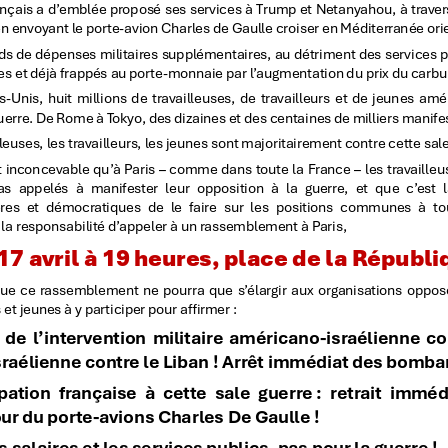
 Palestine est ensanglantée
niale qui caractérise l’État d’Israël depuis qu’il a
ndes puissances.
ns le quartier de Cheikh Jarrah à Jérusalem sont
948, après avoir été chassées des maisons qu’elles