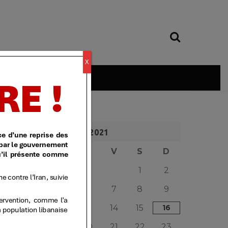
X
é
MAI 2021
L
M
M
J
V
S
D
1
2
3
4
5
6
7
8
9
10
11
12
13
14
15
16
17
18
19
20
21
22
23