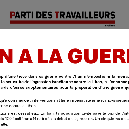
Parti des
Accueil
| Identification
| Politique de confidentialit
travailleurs
| Yvelines