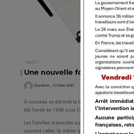
TRACTS
Une nouvelle fois, la terre de
12 MAI 2021
Elundmin
À nouveau se déroule la logique de l’expansion colo
été fondé en 1948 sous l’égide de toutes les gra
Les familles menacées aujourd’hui d’expulsion da
souvent celles-là même qui s’y sont établies en 1