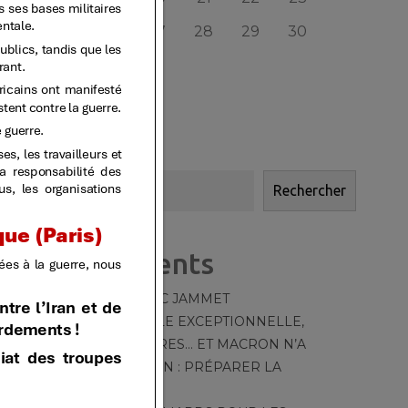
24
25
26
27
28
29
30
31
« AVR
JUIN »
Rechercher
Rechercher
Articles récents
HOMMAGE À MARC JAMMET
TT – 550 – [CANICULE EXCEPTIONNELLE,
MOYENS DÉRISOIRES… ET MACRON N’A
QU’UNE OBSESSION : PRÉPARER LA
GUERRE]