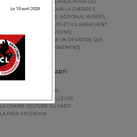
TT – 549 – [DES MILLIARDS POUR LES
CANADAIR ! PAS POUR LA GUERRE !]
TT – 548 – [CRÈCHES, HÔPITAUX, MUSÉES…
PAR LA GRÈVE, ELLES ET ILS ARRACHENT
LEURS REVENDICATIONS]
TT – 547 – [CANICULE UN DÉSASTRE QUI
ACCUSE LE GOUVERNEMENT]
AUTRES SITES DU PARTI
PARTI DES TRAVAILLEURS
LA TRIBUNE DES TRAVAILLEURS
LA CHAINE YOUTUBE DU PARTI
LA PAGE FACEBOOK