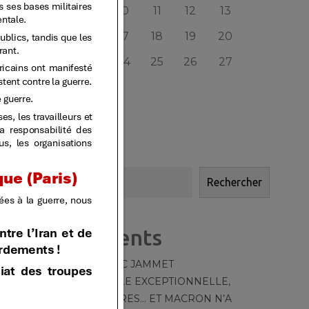
7
8
9
10
11
12
13
14
15
16
17
18
19
20
21
22
23
24
25
26
27
28
29
30
« MAR
MAI »
Rechercher
Rechercher
Articles récents
HOMMAGE À MARC JAMMET
TT – 550 – [CANICULE EXCEPTIONNELLE,
MOYENS DÉRISOIRES… ET MACRON N’A