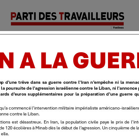
Parti des
Accueil
| Identification
| Politique de confidentialit
travailleurs
| Yvelines
TT
T – 488 – [A bas la guerre, à bas l’exploitation!]
LIRE LA SUITE