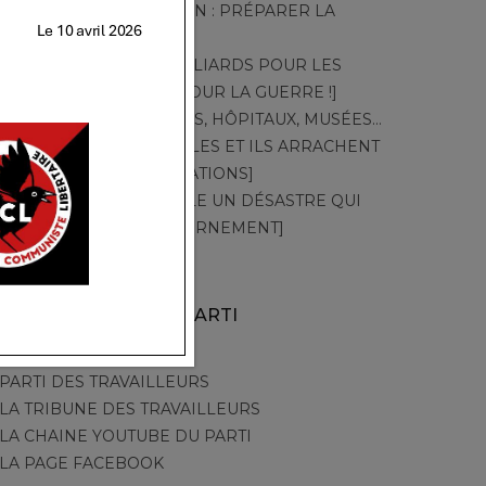
QU’UNE OBSESSION : PRÉPARER LA
GUERRE]
TT – 549 – [DES MILLIARDS POUR LES
CANADAIR ! PAS POUR LA GUERRE !]
TT – 548 – [CRÈCHES, HÔPITAUX, MUSÉES…
PAR LA GRÈVE, ELLES ET ILS ARRACHENT
LEURS REVENDICATIONS]
TT – 547 – [CANICULE UN DÉSASTRE QUI
ACCUSE LE GOUVERNEMENT]
AUTRES SITES DU PARTI
PARTI DES TRAVAILLEURS
LA TRIBUNE DES TRAVAILLEURS
LA CHAINE YOUTUBE DU PARTI
LA PAGE FACEBOOK