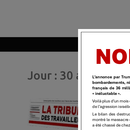
| 
Jour :
30 avril 2025
T