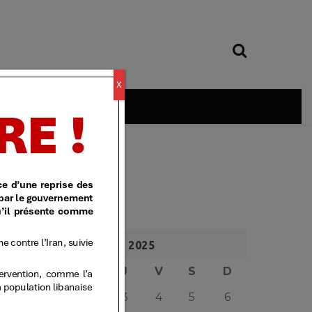
X
é
AVRIL 2025
L
M
M
J
V
S
D
1
2
3
4
5
6