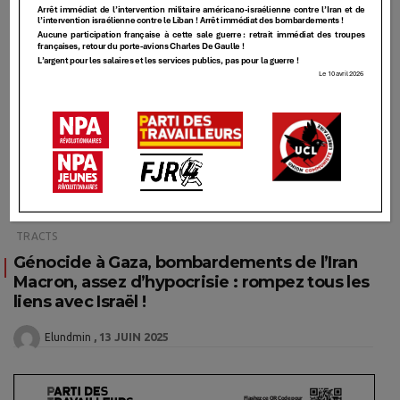
TRACTS
Génocide à Gaza, bombardements de l’Iran
Macron, assez d’hypocrisie : rompez tous les
liens avec Israël !
13 JUIN 2025
Elundmin