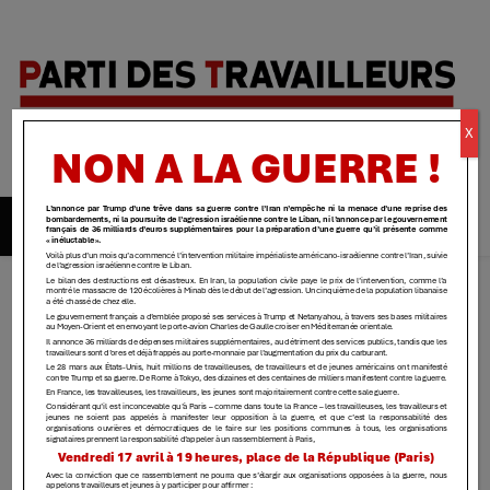
Parti des
X
travailleurs
| Yvelines