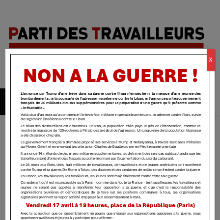
Parti des
X
travailleurs
| Yvelines