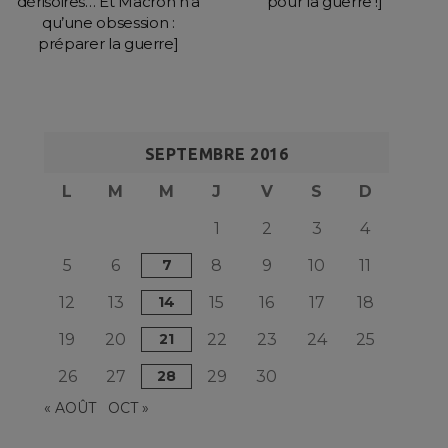
dérisoires… Et Macron n’a
pour la guerre !]
qu’une obsession :
préparer la guerre]
SEPTEMBRE 2016
L
M
M
J
V
S
D
1
2
3
4
5
6
7
8
9
10
11
12
13
14
15
16
17
18
19
20
21
22
23
24
25
26
27
28
29
30
« AOÛT
OCT »