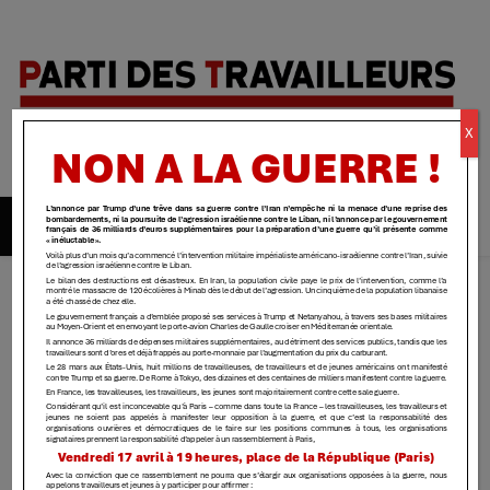
Parti des
X
travailleurs
| Yvelines